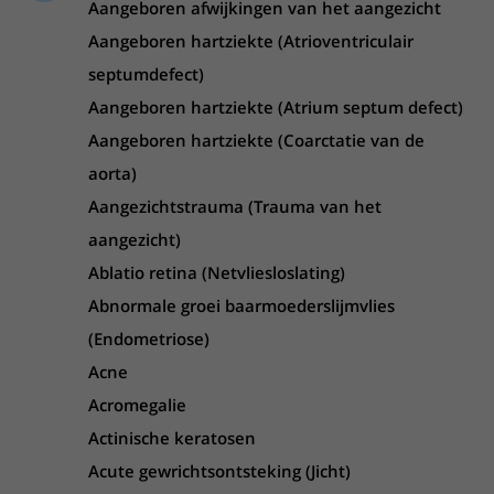
Meer UMC Utrecht
Onderzoeken en diagnostiek
Aangeboren afwijkingen van het aangezicht
Bloedprikken
Faciliteiten en voorzieningen
Route naar het ziekenhuis
Teleconsult aanvragen
Aangeboren hartziekte (Atrioventriculair
Het Wilhelmina Kinderziekenhuis
Over UMC Utrecht
Wachttijden
Bezoekregels
Parkeren
Diagnostiek aanvragen
septumdefect)
Research
Bezoektijden
Kwaliteit en veiligheid
Wegwijs in het ziekenhuis
Aangeboren hartziekte (Atrium septum defect)
Zorgverlenersportaal
Onderwijs
Wijzigen patiëntgegevens
Aangeboren hartziekte (Coarctatie van de
Contact met polikliniek
Mijn UMC Utrecht patiëntportaal
Werken bij het UMC Utrecht
aorta)
Contact met verpleegafdeling
Aangezichtstrauma (Trauma van het
Het Wilhelmina Kinderziekenhuis
aangezicht)
Ablatio retina (Netvliesloslating)
Abnormale groei baarmoederslijmvlies
(Endometriose)
Acne
Acromegalie
Actinische keratosen
Acute gewrichtsontsteking (Jicht)