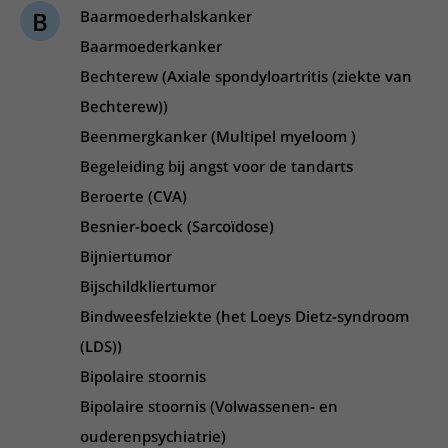
B
Baarmoederhalskanker
Baarmoederkanker
Bechterew (Axiale spondyloartritis (ziekte van
Bechterew))
Beenmergkanker (Multipel myeloom )
Begeleiding bij angst voor de tandarts
Beroerte (CVA)
Besnier-boeck (Sarcoïdose)
Bijniertumor
Bijschildkliertumor
Bindweesfelziekte (het Loeys Dietz-syndroom
(LDS))
Bipolaire stoornis
Bipolaire stoornis (Volwassenen- en
ouderenpsychiatrie)