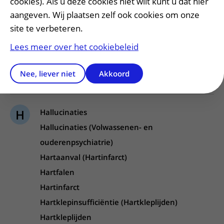
cookies). Als u deze cookies niet wilt kunt u dat hier
Gonartrose (Knieartrose)
aangeven. Wij plaatsen zelf ook cookies om onze
Graves orbitopathie (Oogziekte van Graves)
site te verbeteren.
Grawitz tumor (Nierkanker)
Lees meer over het cookiebeleid
Grootcellig B cel lymfoom (Diffuus grootcellig B-
cellymfoom (DLBCL))
Nee, liever niet
Akkoord
H
Hallucinaties
Hallucinaties (Volwassenen- en
ouderenpsychiatrie)
Hartaanval (Hartinfarct)
Hartfalen
Hartinfarct
Hartklepinsufficiëntie (Hartkleplijden)
Hartkleplijden