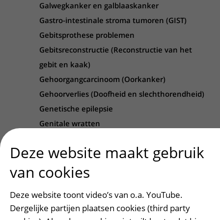
Galwegkanker en galblaaskanker
Gastro-intestinale stroma tumoren (GIST)
Gebitsprothese problemen
Gebitsreconstructie (Reconstructie van het
gebit en kaak)
Gehoorgangcarcinoom (Oorkanker)
Gehoorverlies (Doofheid en slechthorendheid)
Genetische epilepsie
Genitale wratten
GIST (Gastro-intestinale stroma tumoren (GIST))
Deze website maakt gebruik
Glaucoom
van cookies
Glioom (Glioom (hersentumor))
Glioom (hersentumor)
Deze website toont video’s van o.a. YouTube.
Glucose-6-fosfaat-dehydrogenase (G6PD)
Dergelijke partijen plaatsen cookies (third party
deficiëntie