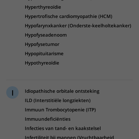
Hyperthyreoïdie
Hypertrofische cardiomyopathie (HCM)
Hypofarynxkanker (Onderste-keelholtekanker)
Hypofyseadenoom
Hypofysetumor
Hypopituitarisme
Hypothyreoïdie
I
Idiopathische orbitale ontsteking
ILD (Interstitiële longziekten)
Immuun Trombocytopenie (ITP)
Immuundeficiënties
Infecties van tand- en kaakstelsel
Infertiliteit bij mannen (Vruchtbaarheid