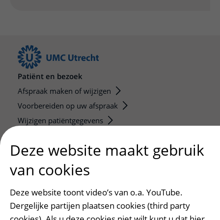
Patiënt en bezoek
Afspraak maken of wijzigen
Voorbereiden op uw afspraak
Wijzigen patiëntgegevens
Opvragen kopie dossier
Deze website maakt gebruik
Bezoektijden
van cookies
Onderwijs en onderzoek
Onze opleidingen
Deze website toont video’s van o.a. YouTube.
De Nieuwe Utrechtse School
Dergelijke partijen plaatsen cookies (third party
cookies). Als u deze cookies niet wilt kunt u dat hier
Stage en opleidingsplaatsen