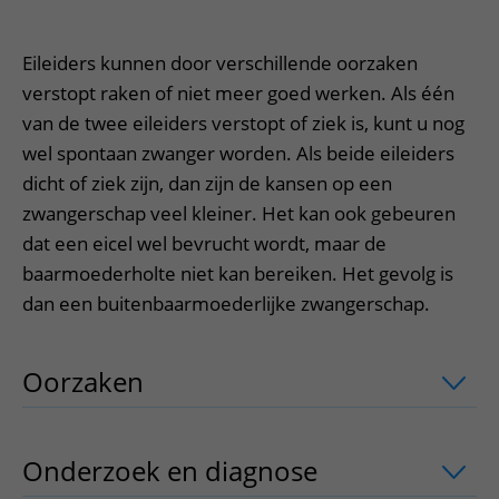
Meer UMC Utrecht
Onderzoeken en diagnostiek
Bloedprikken
Faciliteiten en voorzieningen
Route naar het ziekenhuis
Teleconsult aanvragen
Het Wilhelmina Kinderziekenhuis
Over UMC Utrecht
Wachttijden
Bezoekregels
Eileiders kunnen door verschillende oorzaken
Parkeren
Diagnostiek aanvragen
Research
Bezoektijden
verstopt raken of niet meer goed werken. Als één
Kwaliteit en veiligheid
Wegwijs in het ziekenhuis
Zorgverlenersportaal
van de twee eileiders verstopt of ziek is, kunt u nog
Onderwijs
Wijzigen patiëntgegevens
Contact met polikliniek
wel spontaan zwanger worden. Als beide eileiders
Mijn UMC Utrecht patiëntportaal
Werken bij het UMC Utrecht
dicht of ziek zijn, dan zijn de kansen op een
Contact met verpleegafdeling
zwangerschap veel kleiner. Het kan ook gebeuren
Het Wilhelmina Kinderziekenhuis
dat een eicel wel bevrucht wordt, maar de
baarmoederholte niet kan bereiken. Het gevolg is
dan een buitenbaarmoederlijke zwangerschap.
Oorzaken
uitklapper, klik om te opene
Onderzoek en diagnose
uitklapper, kl