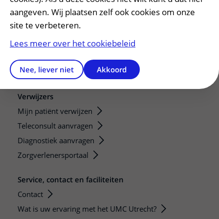
aangeven. Wij plaatsen zelf ook cookies om onze
Research
site te verbeteren.
Strategic programs
Lees meer over het cookiebeleid
Research groups
Researchers
Nee, liever niet
Akkoord
Research technologies
Verwijzers
Mijn patiënt verwijzen
Teleconsult aanvragen
Diagnostiek aanvragen
Zorgverlenersportaal
Service, contact en faciliteiten
Contact
Wat is uw ervaring met het UMC Utrecht?