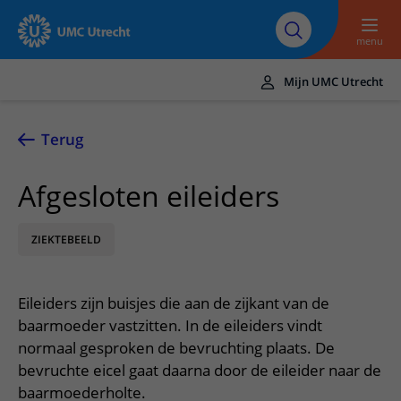
Naar hoofdinhoud
Over UMC
Werken bij het UMC
Research
Onderwijs
Utrecht
Utrecht
menu
Mijn UMC Utrecht
Translate
UMC Utrecht
Terug
Home
Afgesloten eileiders
Zorg en behandeling
ZIEKTEBEELD
Ziekten en aandoeningen
Afspraak en opname
Behandelingen
Afspraak maken of wijzigen
In het ziekenhuis
Eileiders zijn buisjes die aan de zijkant van de
Poliklinieken
Bezoek aan de polikliniek
Op bezoek in het UMC Utrecht
Contact en route
baarmoeder vastzitten. In de eileiders vindt
Verpleegafdelingen
Opname in het ziekenhuis
normaal gesproken de bevruchting plaats. De
Apotheek
Spoed
Verwijzers
bevruchte eicel gaat daarna door de eileider naar de
Onze zorgverleners
Voorbereiding op uw afspraak
Winkels en restaurants
Contactgegevens
baarmoederholte.
Patiënt verwijzen